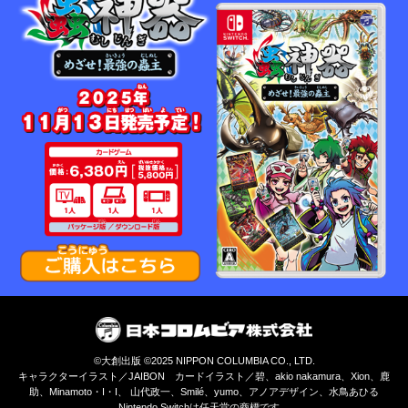
©大創出版 ©2025 NIPPON COLUMBIA CO., LTD.
キャラクターイラスト／JAIBON カードイラスト／碧、akio nakamura、Xion、鹿
助、Minamoto・I・I、 山代政一、Smilé、yumo、アノアデザイン、水鳥あひる
Nintendo Switchは任天堂の商標です。